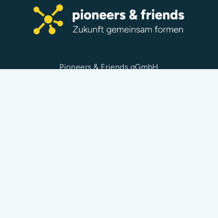
Pioneers & Friends gGmbH
Theodor-Heuss-Ring 36
50668 Köln
info@pioneers-friends.com
Home
Leistungen
Mitmachen
Über uns
FAQ
Spenden
Kontakt