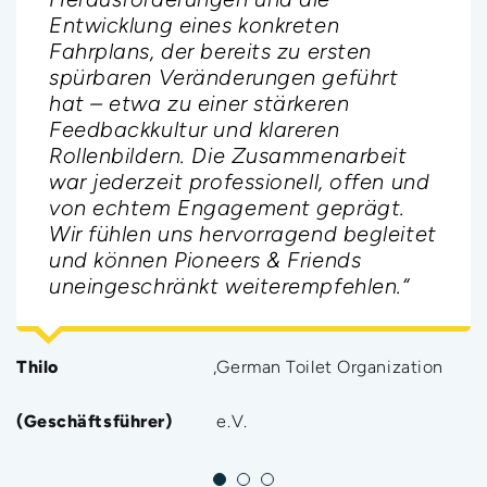
Entwicklung eines konkreten
Pioneers & Friends jeder NGO absolut
Steffi (Gemeindereferentin)
,
Baptisten Göttingen
Fahrplans, der bereits zu ersten
empfehlen.“
spürbaren Veränderungen geführt
hat – etwa zu einer stärkeren
Feedbackkultur und klareren
Vivian (Assistenz der
,
Tech4Girls,
Rollenbildern. Die Zusammenarbeit
war jederzeit professionell, offen und
Geschäftsführung)
Berlin
von echtem Engagement geprägt.
Wir fühlen uns hervorragend begleitet
und können Pioneers & Friends
uneingeschränkt weiterempfehlen.“
Thilo
,
German Toilet Organization
(Geschäftsführer)
e.V.