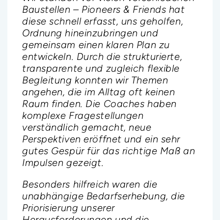
Baustellen – Pioneers & Friends hat
mehreren starken
wertvolle Impulse, neue Perspektiven
diese schnell erfasst, uns geholfen,
Veränderungsprozessen, um für
und einen klaren strategischen
Ordnung hineinzubringen und
Menschen eine Kirche zu sein, die in
Fahrplan für unser Fundraising
gemeinsam einen klaren Plan zu
die heutige Gesellschaft und die
erhalten. Die Zusammenarbeit war
entwickeln. Durch die strukturierte,
heutigen Fragen passt. Durch das
professionell, inspirierend und
transparente und zugleich flexible
tolle Angebot von Pioneer & Friends
praxisnah – eine echte Unterstützung
Begleitung konnten wir Themen
konnten wir unsere Klausurtagung mit
für NGOs.“
angehen, die im Alltag oft keinen
einem Coach gestalten. Die
„Pioneers & Friends schafft eine
Raum finden. Die Coaches haben
zielführende und begleitende
großartige Möglichkeit für NGOs, von
komplexe Fragestellungen
Moderation hat uns geholfen beim
hochqualifizierten Expert:innen aus
verständlich gemacht, neue
Thema zu bleiben und konstruktiv zu
der Wirtschaft zu profitieren –
Perspektiven eröffnet und ein sehr
diskutieren. Mit der freundlichen und
kostenfrei, effizient und wirkungsvoll.
gutes Gespür für das richtige Maß an
zugewandt Art hat uns die
Die Initiative leistet einen wichtigen
Impulsen gezeigt.
Begleitung durch den Coach sehr gut
Beitrag zur nachhaltigen
getan. Wir können die
Besonders hilfreich waren die
Weiterentwicklung von
Zusammenarbeit mit Pioneers &
unabhängige Bedarfserhebung, die
Organisationen im sozialen Bereich.
Friends nur empfehlen.“
Priorisierung unserer
Wir sind sehr dankbar für die
Herausforderungen und die
Zusammenarbeit und können